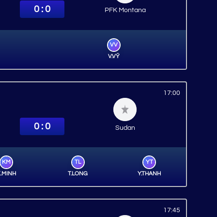
0 : 0
PFK Montana
VV
V.VỸ
17:00
0 : 0
Sudan
KM
TL
YT
.MINH
T.LONG
Y.THANH
17:45