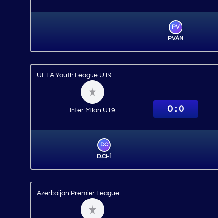
PV
P.VÂN
UEFA Youth League U19
0 : 0
Inter Milan U19
DC
D.CHÍ
Azerbaijan Premier League