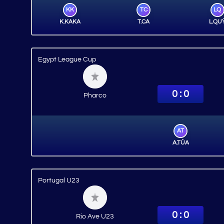
KK
TC
LQ
K.KAKA
T.CA
L.QU
Egypt League Cup
0 : 0
Pharco
AT
A.TỦA
Portugal U23
0 : 0
Rio Ave U23