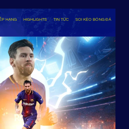
ẾP HẠNG
HIGHLIGHTS
TIN TỨC
SOI KÈO BÓNG ĐÁ