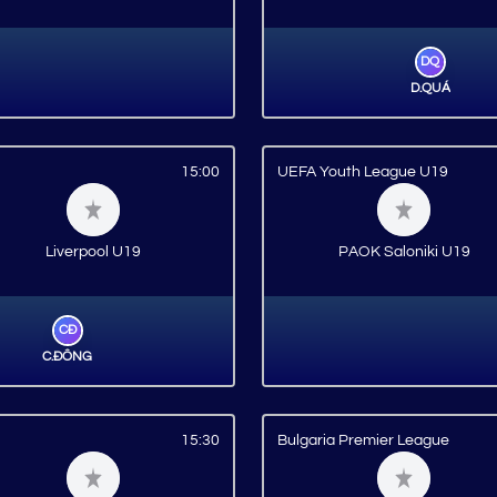
DQ
D.QUÁ
15:00
UEFA Youth League U19
Liverpool U19
PAOK Saloniki U19
CĐ
C.ĐỒNG
15:30
Bulgaria Premier League