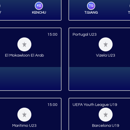
KE
TG
Ỳ
KENCHU
T.GIANG
T
15:00
Portugal U23
El Mokawloon El Arab
Vizela U23
15:00
UEFA Youth League U19
Maritimo U23
Barcelona U19