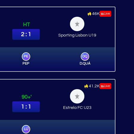
46K
Live
HT
2 : 1
Sporting Lisbon U19
PE
DQ
PEP
D.QUÁ
41.2K
Live
90+'
1 : 1
Estrela FC U23
LỨ