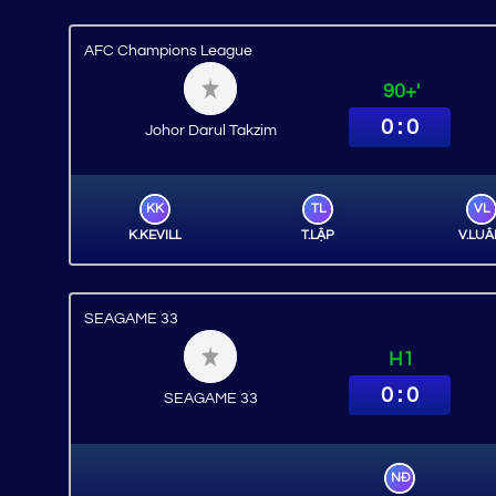
AFC Champions League
90+'
0 : 0
Johor Darul Takzim
KK
TL
VL
K.KEVILL
T.LẬP
V.LU
SEAGAME 33
H1
0 : 0
SEAGAME 33
NĐ