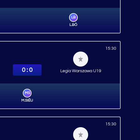
LB
L.BỐ
15:30
0 : 0
Legia Warszawa U19
MS
M.SIÊU
15:30