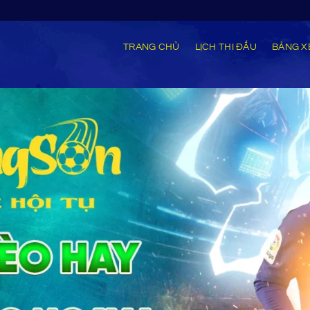
TRANG CHỦ
LỊCH THI ĐẤU
BẢNG X