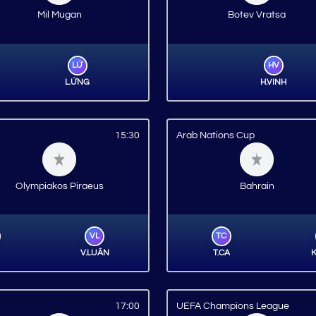
Mil Mugan
Botev Vratsa
LỨ
HV
L.ỨNG
H.VINH
15:30
Arab Nations Cup
Olympiakos Piraeus
Bahrain
VL
TC
V.LUÂN
T.CA
K
17:00
UEFA Champions League