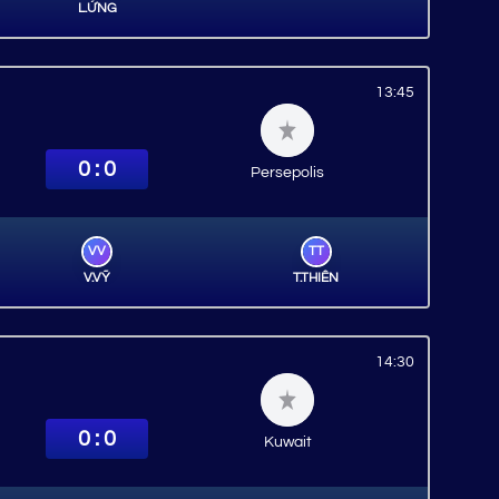
L.ỨNG
13:45
0 : 0
Persepolis
VV
TT
V.VỸ
T.THIÊN
14:30
0 : 0
Kuwait