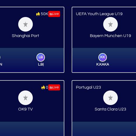
50K
Live
UEFA Youth League U19
Shanghai Port
Bayern Munchen U19
LB
KK
ÂN
L.BỊ
K.KAKA
0
Live
Portugal U23
OK9 TV
Santa Clara U23