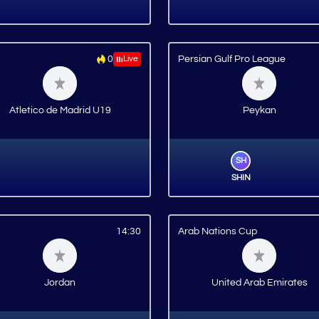
0
Live
Persian Gulf Pro League
Atletico de Madrid U19
Peykan
SH
SHIN
14:30
Arab Nations Cup
Jordan
United Arab Emirates