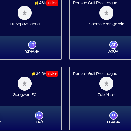
46K
Live
Persian Gulf Pro League
FK Kapaz Ganca
Shams Azar Qazvin
YT
AT
Y.THANH
A.TỦA
36.8K
Live
Persian Gulf Pro League
Gangwon FC
Zob Ahan
LB
TT
Ỳ
L.BỐ
T.THANH