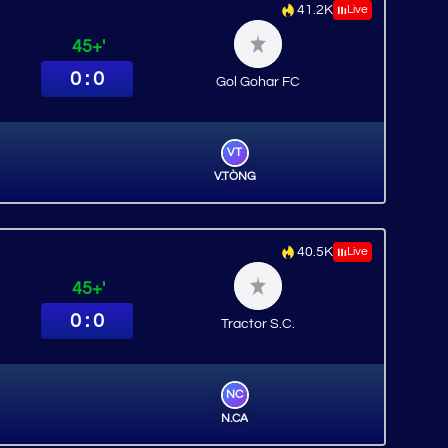
41.2K
Live
45+'
0 : 0
Gol Gohar FC
VT
V.TÒNG
40.5K
Live
45+'
0 : 0
Tractor S.C.
NC
N.CA