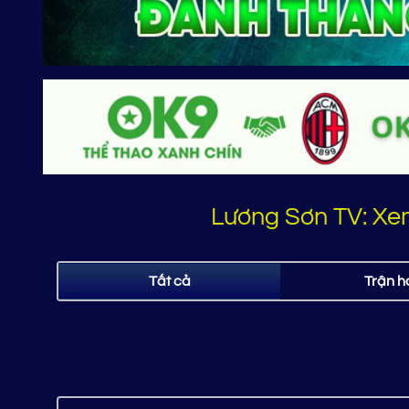
Lương Sơn TV: Xe
Tất cả
Trận h