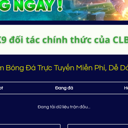
m Bóng Đá Trực Tuyến Miễn Phí, Dễ 
ot
Đang đá
H
Đang tải dữ liệu trận đấu...