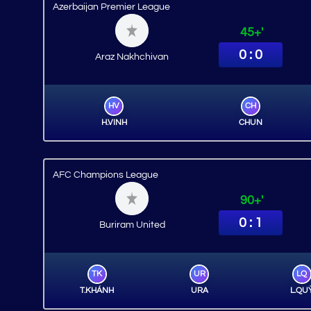
Azerbaijan Premier League
45+'
0 : 0
Araz Nakhchivan
HV
CH
H.VINH
CHUN
AFC Champions League
90+'
0 : 1
Buriram United
TK
UR
LQ
T.KHÁNH
URA
L.QU