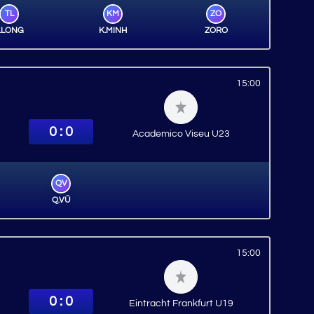
TL
KM
ZO
.LONG
K.MINH
ZORO
15:00
0 : 0
Academico Viseu U23
QV
Q.VŨ
15:00
0 : 0
Eintracht Frankfurt U19