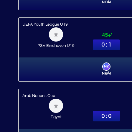
N.ĐÀI
UEFA Youth League U19
45+'
0 : 1
PSV Eindhoven U19
NĐ
N.ĐÀI
Arab Nations Cup
0 : 0
Egypt