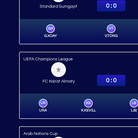
0 : 0
Standard Sumgayit
GX
VT
G.XOAY
V.TÒNG
UEFA Champions League
0 : 0
FC Kairat Almaty
UR
KK
LB
URA
K.KEVILL
L.BỊ
Arab Nations Cup